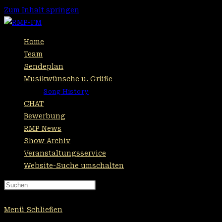
Zum Inhalt springen
Home
Team
Sendeplan
Musikwünsche u. Grüße
Song History
CHAT
Bewerbung
RMP News
Show Archiv
Veranstaltungsservice
Website-Suche umschalten
Press Escape to close the search
panel.
Menü
Schließen