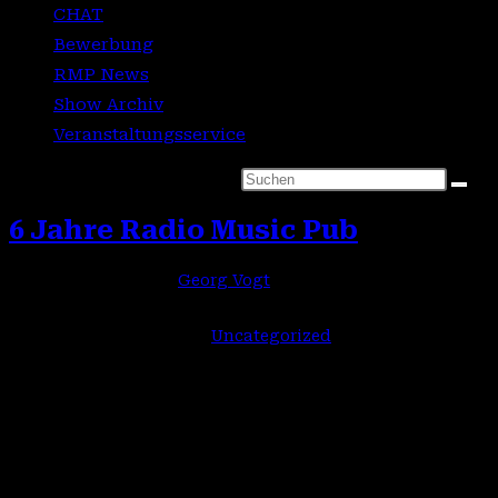
CHAT
Bewerbung
RMP News
Show Archiv
Veranstaltungsservice
Diese Website durchsuchen
6 Jahre Radio Music Pub
Beitrags-Autor:
Georg Vogt
Beitrag veröffentlicht:
30. Juni 2026
Beitrags-Kategorie:
Uncategorized
1. Juli 2020 18 Uhr Radio Music Pub startete den Betrieb, in
einer 4 stündigen Sendung stellten sich das damalige
Team vor, mit Songs die in deren Sendung gespielt
werden.Wie das…