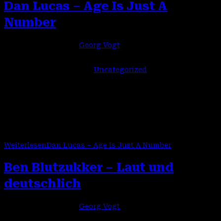
Dan Lucas – Age Is Just A
Number
Beitrags-Autor:
Georg Vogt
Beitrag veröffentlicht:
4. Januar 2026
Beitrags-Kategorie:
Uncategorized
Am 26.03.2026 erscheint das neue Album “Age Is Just A
Number” von Dan Lucas – rockig, melodisch, voller
Energie, mit lebensbejahenden, aber auch kritischen
Texten – direkt ausdem echten Leben.Dan…
Weiterlesen
Dan Lucas – Age Is Just A Number
Ben Blutzukker – Laut und
deutschlich
Beitrags-Autor:
Georg Vogt
Beitrag veröffentlicht:
4. Januar 2026