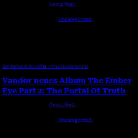
Beitrags-Autor:
Georg Vogt
Beitrag veröffentlicht:
9. Februar 2026
Beitrags-Kategorie:
Uncategorized
Mit The Underworld bringt KAASIN am 24. April 2026 bei
Pride & Joy Music ein fantastisches Album auf den Markt,
dass voll begeisteter Liebe zum HARD ROCK ist. Die
Norweger…
Weiterlesen
KAASIN – The Underworld
Vandor neues Album The Ember
Eye Part 2: The Portal Of Truth
Beitrags-Autor:
Georg Vogt
Beitrag veröffentlicht:
5. Februar 2026
Beitrags-Kategorie:
Uncategorized
Die schwedische Power Metal Band VANDOR hat, am