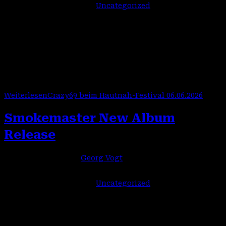
Beitrags-Kategorie:
Uncategorized
Hautnah-Festival 06. Juni 2026 Nach erfolgreichem
Tourneeabschluss am 15.5.26 im Backstage sehen wir uns
gleich wieder:CRAZY69 auf dem HAUTNAH-MUSIK-
FESTIVAL in Moosinning.Das Hautnah-Musik-Festival hat
sich über die letzten Jahre vom Geheimtipp zu…
Weiterlesen
Crazy69 beim Hautnah-Festival 06.06.2026
Smokemaster New Album
Release
Beitrags-Autor:
Georg Vogt
Beitrag veröffentlicht:
4. Juni 2026
Beitrags-Kategorie:
Uncategorized
Es ist soweit! Nachdem es um uns seit einem Jahr
deutlich ruhiger zuging kommt jetzt der große Knall. Aller