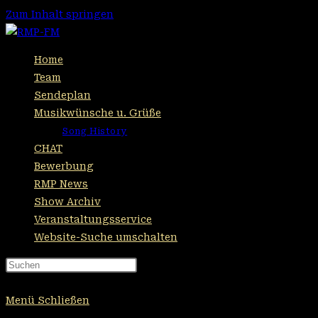
Zum Inhalt springen
Home
Team
Sendeplan
Musikwünsche u. Grüße
Song History
CHAT
Bewerbung
RMP News
Show Archiv
Veranstaltungsservice
Website-Suche umschalten
Press Escape to close the search
panel.
Menü
Schließen