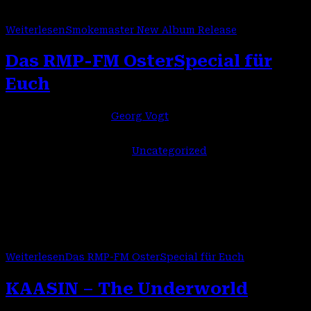
guten Dinge sind 3, das haben wir uns zu Herzen…
Weiterlesen
Smokemaster New Album Release
Das RMP-FM OsterSpecial für
Euch
Beitrags-Autor:
Georg Vogt
Beitrag veröffentlicht:
26. März 2026
Beitrags-Kategorie:
Uncategorized
Das RMP-FM Karsamstag-Highlight für jeden Fan der
1980er Jahre Drei Stunden für Euch "On Air" Stefan und
Co-Moderatorin Tanja in der RMP-BestZeit ab 20:00 Uhr!!!
Das RMP-FM Special für Euch,…
Weiterlesen
Das RMP-FM OsterSpecial für Euch
KAASIN – The Underworld