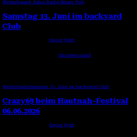
Weiterlesen
6 Jahre Radio Music Pub
Samstag 13. Juni im backyard
Club
Beitrags-Autor:
Georg Vogt
Beitrag veröffentlicht:
9. Juni 2026
Beitrags-Kategorie:
Uncategorized
https://backyard-club.de/veranstaltung/the-parish-
cosmic-roach
Weiterlesen
Samstag 13. Juni im backyard Club
Crazy69 beim Hautnah-Festival
06.06.2026
Beitrags-Autor:
Georg Vogt
Beitrag veröffentlicht:
4. Juni 2026