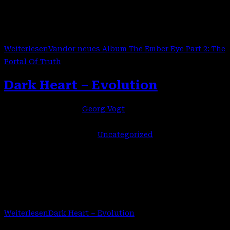
30.01.2026, ihr drittes Album The Ember Eye Part 2: The
Portal Of Truth.Echter purer unverfälschlicher Power
Metal, den die Schweden präsentieren. Ein…
Weiterlesen
Vandor neues Album The Ember Eye Part 2: The
Portal Of Truth
Dark Heart – Evolution
Beitrags-Autor:
Georg Vogt
Beitrag veröffentlicht:
20. Januar 2026
Beitrags-Kategorie:
Uncategorized
Dark Heart ist wieder da! Der musikalische Ansatz ist
weiterhin im klassischen Hard Rock und Melodic Metal
verwurzelt, entfernt sich jedoch bewusst vom NWOBHM-
Sound der Frühphase. Statt Nostalgie steht zeitgemäßer…
Weiterlesen
Dark Heart – Evolution