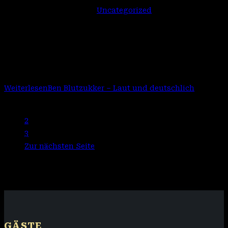
Beitrags-Kategorie:
Uncategorized
Mit Laut und deutschlich präsentiert Ben Blutzukker ein
neues Album mit vielen tollen Coverversionen, die Ben in
seiner unnachbar machenden Art und Weise im Brick
Metal Style am 16. Januar…
Weiterlesen
Ben Blutzukker – Laut und deutschlich
1
2
3
Zur nächsten Seite
GÄSTE